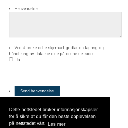
Henvendelse
Ved å bruke dette skjemaet godtar du lagring og
håndtering av dataene dine på denne nettsiden.
Ja
Dette nettstedet bruker informasjonskapsler
for å sikre at du får den beste opplevelsen
PRODUKTER:
på nettstedet vårt.
Les mer