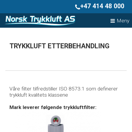
+47 414 48 000
Meny
HJEM
LAGERUTSALG
TRYKKLUFT ETTERBEHANDLING
MARK
PRODUKTER
ADSORPSJONSTØRKER
KJØLETØRKER
KONDENSAT
TRYKKLUFT ETTERBEHANDLING
SKRUEKOMPRESSOR
Våre filter tilfredstiller ISO 8573:1 som definerer
STEMPELKOMPRESSORER
trykkluft kvalitets klassene
STYRINGER
TANK
Mark leverer følgende trykkluftfilter:
OLJEFRI KOMPRESSOR
BROSJYRER
OM OSS