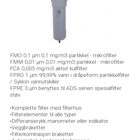
TILBUD/KAMPANJER
SERVICE
FORHANDLERE
KONTAKT
FMO 0,1 μm 0,1 mg/m3 partikkel - mikrofilter
FMM 0,01 μm 0,01 mg/m3 partikkel - mikrofilter
FCA 0,005 mg/m3 aktivt kullfilter
FPRO 1 μm 99,99% vann i dråpeform partikkelfilter
/ Syklon vannutskiller
FPRE 3 μm benyttes til ADS serien spesialfilter
støv
•Komplette filter med filterhus
•Filterelementer til alle typer
•Differanserykk manometer eller indikator
•Veggbraketter
•Filterkominasjon braketter