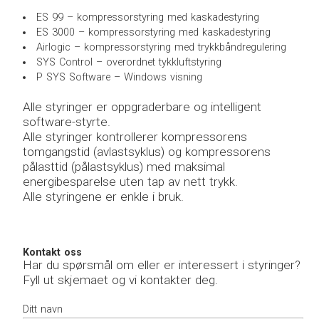
TILBUD/KAMPANJER
ES 99 – kompressorstyring med kaskadestyring
SERVICE
ES 3000 – kompressorstyring med kaskadestyring
FORHANDLERE
Airlogic – kompressorstyring med trykkbåndregulering
KONTAKT
SYS Control – overordnet tykkluftstyring
P SYS Software – Windows visning
Alle styringer er oppgraderbare og intelligent
software-styrte.
Alle styringer kontrollerer kompressorens
tomgangstid (avlastsyklus) og kompressorens
pålasttid (pålastsyklus) med maksimal
energibesparelse uten tap av nett trykk.
Alle styringene er enkle i bruk.
Kontakt oss
Har du spørsmål om eller er interessert i styringer?
Fyll ut skjemaet og vi kontakter deg.
Ditt navn