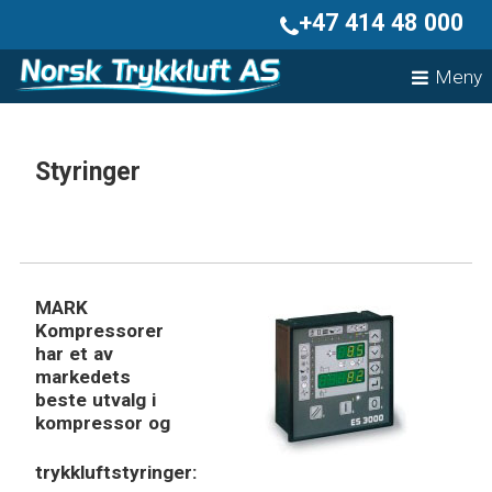
+47 414 48 000
Meny
HJEM
LAGERUTSALG
Styringer
MARK
PRODUKTER
ADSORPSJONSTØRKER
KJØLETØRKER
KONDENSAT
TRYKKLUFT ETTERBEHANDLING
MARK
SKRUEKOMPRESSOR
Kompressorer
STEMPELKOMPRESSORER
har et av
STYRINGER
markedets
TANK
beste utvalg i
OLJEFRI KOMPRESSOR
kompressor og
BROSJYRER
trykkluftstyringer:
OM OSS